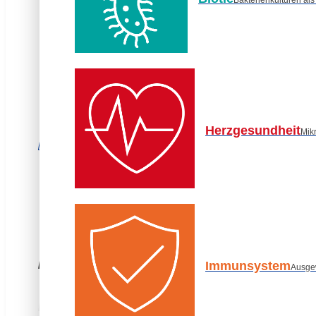
Für eine vegane Ernährung geeignet (V-Label)
Tagesdosis für Erwachsene 30 ml und für Kinder 
Wochen kann auch auf die halbe Tagesdosis zur
werden)
Herzgesundheit
Mik
In den Warenkorb
Hier bestellen, noch heute erhalten. Direkt in mein
In der Apotheke bestellen
Immunsystem
Ausge
Artikel merken