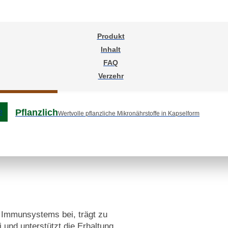
Mineralien / Sportler
Mineralien für Sportler mit Magnesium-Citrat
Produkt
Inhalt
Nerven / Gehirn
Mikronährstoffe für Stoffwechsel, Aug
FAQ
Verzehr
Knorpel / Knochen
Mikronährstoffe für die Knor
Pflanzlich
Wertvolle pflanzliche Mikronährstoffe in Kapselform
s Immunsystems bei, trägt zu
 und unterstützt die Erhaltung