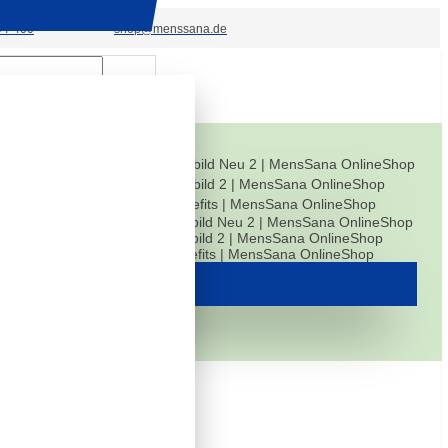
94-400
shop@menssana.de