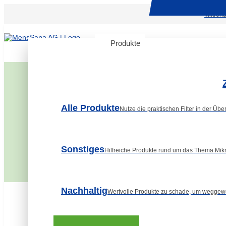
Mikronä
Produkte
Themenwelt
Über u
Alle Produkte
Nutze die praktischen Filter in der Übe
Sonstiges
Hilfreiche Produkte rund um das Thema Mikr
Nachhaltig
Wertvolle Produkte zu schade, um weggew
Basisversorgung
MensSana Shop