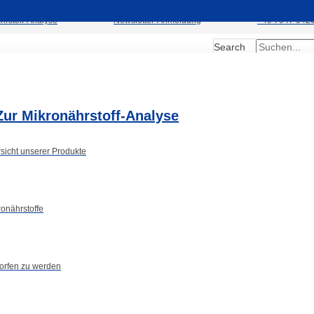
hrstoff-Analyse
Newsletter-Anmeldung
+49 7947 942
Search
Kontakt
ns
Fachgruppen
Submit
Zur Mikronährstoff-Analyse
rsicht unserer Produkte
onährstoffe
orfen zu werden