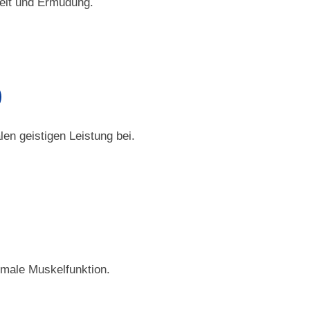
keit und Ermüdung.
)
en geistigen Leistung bei.
rmale Muskelfunktion.