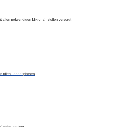
it allen notwendigen Mikronährstoffen versorgt
Artikelnummer: 2101-19162923-0
Nettofüllmenge: 500 ml
se inkl. 19% MwSt. zzgl. Versandkosten
ack
 in allen Lebensphasen
italdrink Kinder sind nun als
taminen und Mineralstoffen
m, Selen und Magnesium).
systems bei, trägt zu einem
tzt die Erhaltung normaler
s Getränkepulver