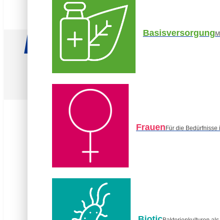
Vitaldrink (500 ml)
Basisversorgung
M
21,45 €
42,90 € / l
Prei
Leckerer Saft mit erfrischendem Orangengeschm
Frauen
Für die Bedürfnisse
Aus 2 wird 1: der Vitaldrink Erwachsene und der V
ein Produkt für die Familie erhältlich.
Günstige Basisversorgung mit allen wichtigen Vi
(insbesondere den Spurenelementen Zink, Chro
Vitamin D trägt zur normalen Funktion des Immun
normalen Calciumspiegel im Blut bei und unterstü
Knochen und Zähne.
Biotic
Bakterienkulturen al