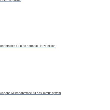
ab 4 Jahren 10 ml (nach vier
 Dauereinnahme reduziert
ronährstoffe für eine normale Herzfunktion
er Apotheke vor Ort.
wogene Mikronährstoffe für das Immunsystem