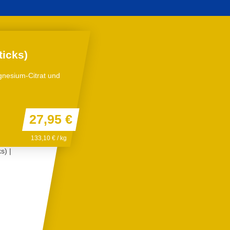
hrstoff-Analyse
Newsletter-Anmeldung
+49 7947 942
Search
Kontakt
ns
Fachgruppen
Submit
ticks)
agnesium-Citrat und
toff-Analyse
rsicht unserer Produkte
27,95 €
133,10 € / kg
onährstoffe
orfen zu werden