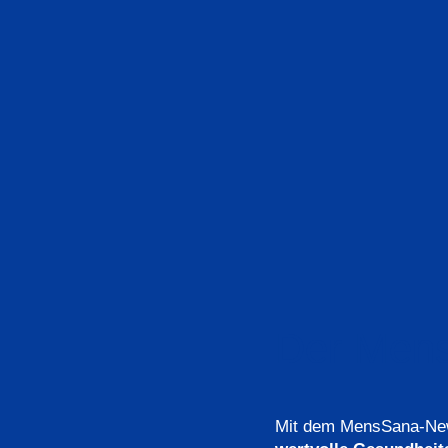
Knorpel / Knochen
Mikronährstoffe für die Knorpel- und Kno
anzlich
Wertvolle pflanzliche Mikronährstoffe in Kapselform
ukte ...
Der Mens
Alle Produkte ansehen
Mit dem MensSana-News