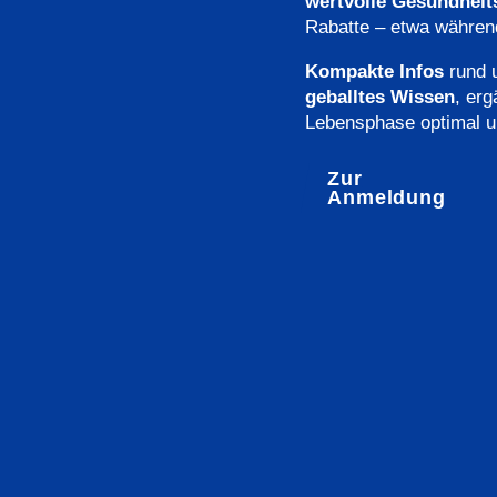
wertvolle Gesundheit
Rabatte – etwa währen
Kompakte Infos
rund u
geballtes Wissen
, erg
Lebensphase optimal u
Zur
Anmeldung
mplex für 30 Tage. Für deine Nerven und dein Immunsystem.
In den Warenkorb