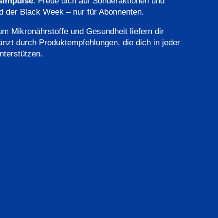
simpulse
: Freue dich auf Sonderaktionen und
d der Black Week – nur für Abonnenten.
m Mikronährstoffe und Gesundheit liefern dir
änzt durch Produktempfehlungen, die dich in jeder
nterstützen.
inkl. 7% MwSt.
zzgl. Versandkosten