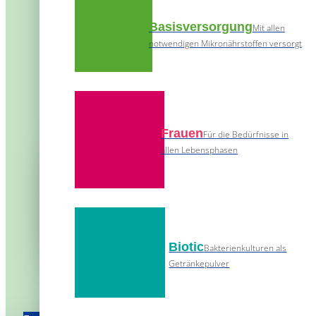
Basisversorgung
Mit allen
notwendigen Mikronährstoffen versorgt
Frauen
Für die Bedürfnisse in
allen Lebensphasen
Biotic
Bakterienkulturen als
Getränkepulver