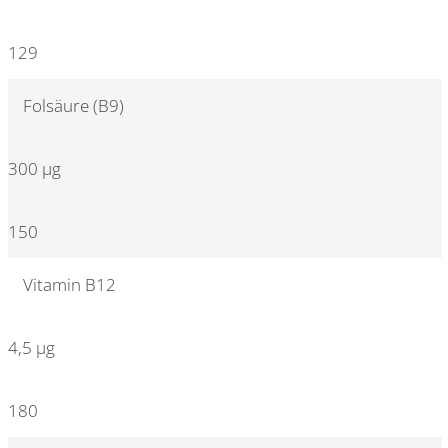
129
Folsäure (B9)
300 µg
150
Vitamin B12
4,5 µg
180