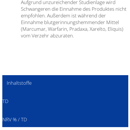
Aufgrund unzureichender Studienlage wird
Schwangeren die Einnahme des Produktes nicht
empfohlen. Außerdem ist während der
Einnahme blutgerinnungshemmender Mittel
(Marcumar, Warfarin, Pradaxa, Xarelto, Eliquis)
vom Verzehr abzuraten.
Inhaltstoffe
TD
NRV % / TD