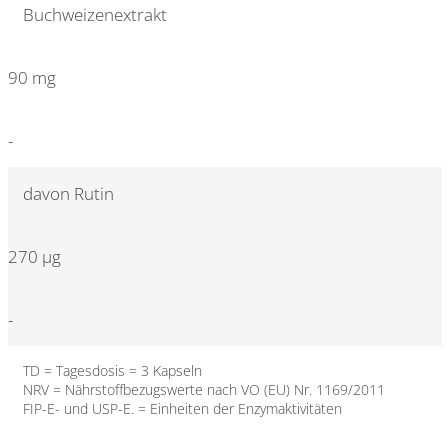
Buchweizenextrakt
90 mg
-
davon Rutin
270 µg
-
TD = Tagesdosis = 3 Kapseln
NRV = Nährstoffbezugswerte nach VO (EU) Nr. 1169/2011
FIP-E- und USP-E. = Einheiten der Enzymaktivitäten