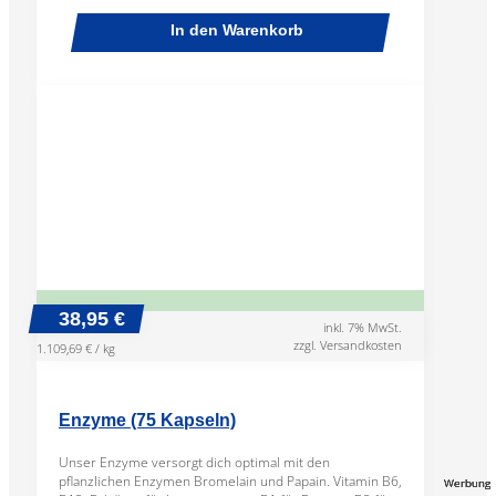
In den Warenkorb
38,95 €
inkl. 7% MwSt.
zzgl. Versandkosten
1.109,69 € / kg
Enzyme (75 Kapseln)
Unser Enzyme versorgt dich optimal mit den
pflanzlichen Enzymen Bromelain und Papain. Vitamin B6,
Werbung
Werbung
Werbung
Werbung
Werbung
Werbung