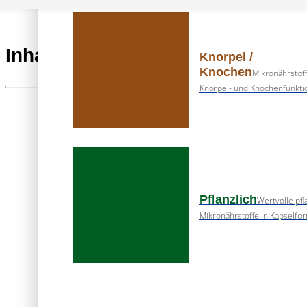
Inhaltsstoffe
Knorpel /
Knochen
Mikronährstoff
Knorpel- und Knochenfunkti
Schwarzkümmel
Natürliches
Schwarzkümmelöl
Pflanzlich
beinhaltet Linolsäure,
Wertvolle pfl
welche als essentieller
Mikronährstoffe in Kapselfo
Nährstoff mit der Nahrun
zugeführt werden muss. A
Linolsäure wird im Körper
über die Zwischenstufe γ-
Linolsäure (GLA) die