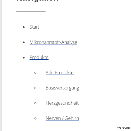
Start
Mikronährstoff-Analyse
Produkte
Alle Produkte
Basisversorgung
Herzgesundheit
Nerven / Gehirn
Werbung
Werbung
Werbung
Werbung
Werbung
Werbung
Werbung