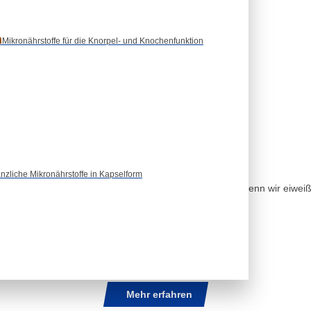
n
Mikronährstoffe für die Knorpel- und Knochenfunktion
teckt dahinter?
anzliche Mikronährstoffe in Kapselform
abor – doch es betrifft uns alle. Es entsteht jedes Mal, wenn wir ei
Mehr erfahren