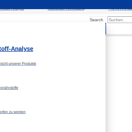
hrstoff-Analyse
Newsletter-Anmeldung
+49 7947 942
Search
Kontakt
ns
Fachgruppen
Submit
toff-Analyse
rsicht unserer Produkte
onährstoffe
orfen zu werden