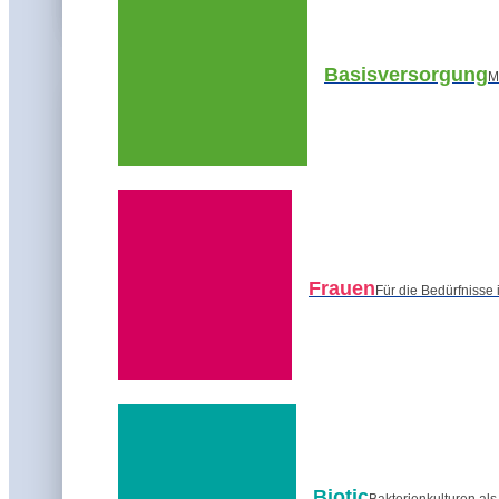
Basisversorgung
M
Themenwelt
Podcast: Was ist
Frauen
Für die Bedürfnisse
Podcast:
Gesund gehört – So kannst d
Nach einer kleinen Einführung in das Th
besteht? Wieso brauche ich Eisenpräpara
Arzneimittel? Gibt es eigentlich auch ei
Wir klären fundiert und verständlich auf 
Sie sehen gerade einen Platzhalter
Biotic
Bakterienkulturen al