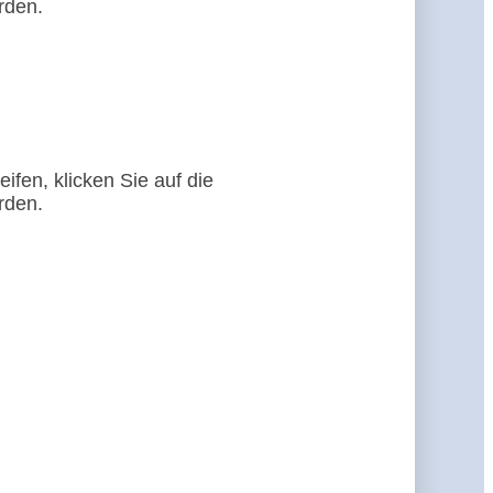
rden.
ifen, klicken Sie auf die
rden.