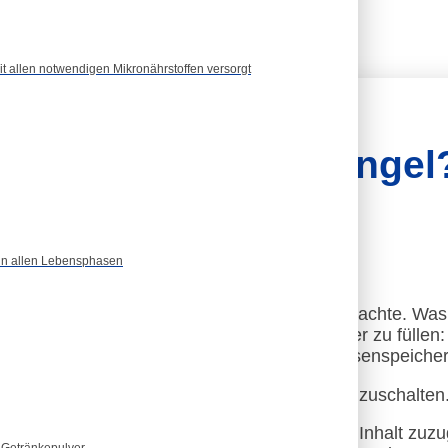
it allen notwendigen Mikronährstoffen versorgt
 zu tun bei Eisenmangel
 in allen Lebensphasen
u Eisenmangel effektiv bekämpfen
ema Eisen, geht es nun bei Teil 2 ans Eingemachte. Was 
te? Was ist besser geeignet, um die Speicher zu füllen
n zu viel an Eisen und wie messe ich meine Eisenspeiche
und freuen uns, wenn ihr wieder Lust habt, einzuschalten
inhalt von
YouTube
. Um auf den eigentlichen Inhalt zuzug
s Getränkepulver