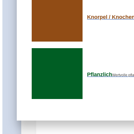
Knorpel / Knoche
Homocystein & Vitamin B12 – Was s
Pflanzlich
Wertvolle pfl
Homocystein klingt wie ein Fremdwort aus dem L
gesagt: Wenn der Körper die Aminosäure ...