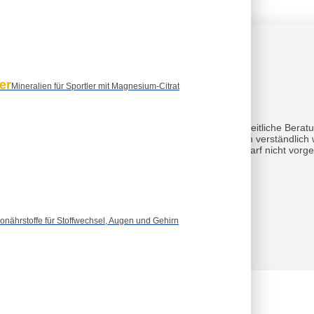
er
t
Mineralien für Sportler mit Magnesium-Citrat
h der allgemeinen Information und stellen keine gesundheitliche Berat
haftliche und ernährungsbezogene Informationen allgemein verständlic
eln oder anderen Produkten ist nicht beabsichtigt und darf nicht vo
al.
onährstoffe für Stoffwechsel, Augen und Gehirn