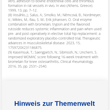
vitro, adhesion to bovine endothelial cells and thrombus
formation in rat vessels in vivo, In vivo (Athens, Greece).
1999, 13, pp. 7–12.
(8) Vosáhlo, J.; Salus, A.; Smolko, M.; Němcová, B.; Nordmeyer,
V.; Mikles, M.; Rau, S. M.; Erik Johansen, O. Oral enzyme
combination with bromelain, trypsin and the flavonoid
rutoside reduces systemic inflammation and pain when used
pre- and post-operatively in elective total hip replacement: a
randomized exploratory placebo-controlled trial, Therapeutic
advances in musculoskeletal disease. 2023, 15,
1759720X231186875.
(9) Kasemsuk, T.; Saengpetch, N.; Sibmooh, N.; Unchern, S.
Improved WOMAC score following 16-week treatment with
bromelain for knee osteoarthritis, Clinical rheumatology.
2016, 35, pp. 2531–2540.
Hinweis zur Themenwelt