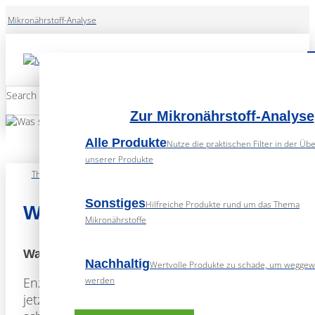
Mikronährstoff-Analyse
Search
Submit
Zur Mikronährstoff-Analyse
Alle Produkte
Nutze die praktischen Filter in der Übe
unserer Produkte
Themenwelt
Sonstiges
Hilfreiche Produkte rund um das Thema
Was sind Enzyme?
Mikronährstoffe
Was sind eigentlich Enzyme?
Nachhaltig
Wertvolle Produkte zu schade, um weggew
Enzyme sind Werkzeuge der Biochemie. Klingt
werden
jetzt schon kompliziert? Keine Sorge, wir