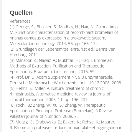
Quellen
References
(1) George, S.; Bhasker, S.; Madhav, H.; Nair, A.; Chinnamma,
M. Functional characterization of recombinant bromelain of
Ananas comosus expressed in a prokaryotic system,
Molecular biotechnology. 2014, 56, pp. 166–174.
(2) Grundlagen der Lebensmittellehre, 1st ed.; Behr’s Verl.:
Hamburg, 2011.
(3) Manzoor, Z.; Nawaz, A.; Mukhtar, H.; Haq, I. Bromelain:
Methods of Extraction, Purification and Therapeutic
Applications, Braz. arch. biol. technol. 2016, 59.
(4) Prof. Dr. D. Adam Supplement Nr. 9 3 Enzymtherapie,
Deutsche Medizinische Wochenzeitschrift. 19.12.2008, 2008.
(5) Helms, S.; Miller, A. Natural treatment of chronic
rhinosinusitis, Alternative medicine review : a journal of
clinical therapeutic. 2006, 11, pp. 196–207.
(6) Tochi, B.; Zhang, W.; Xu, S.; Zhang, W. Therapeutic
Application of Pineapple Protease (Bromelain): A Review,
Pakistan Journal of Nutrition. 2008, 7.
(7) Metzig, C.; Grabowska, E.; Eckert, K.; Rehse, K.; Maurer, H.
R. Bromelain proteases reduce human platelet aggregation in