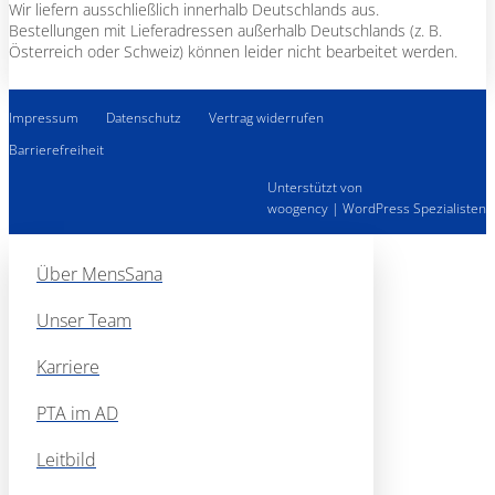
Wir liefern ausschließlich innerhalb Deutschlands aus.
Bestellungen mit Lieferadressen außerhalb Deutschlands (z. B.
Österreich oder Schweiz) können leider nicht bearbeitet werden.
Impressum
Datenschutz
Vertrag widerrufen
Barrierefreiheit
Unterstützt von
woogency | WordPress Spezialisten
Über MensSana
Unser Team
Karriere
PTA im AD
Leitbild