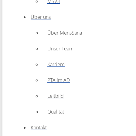
MSV3
Über uns
Über MensSana
Unser Team
Karriere
PTA im AD
Leitbild
Qualität
Kontakt