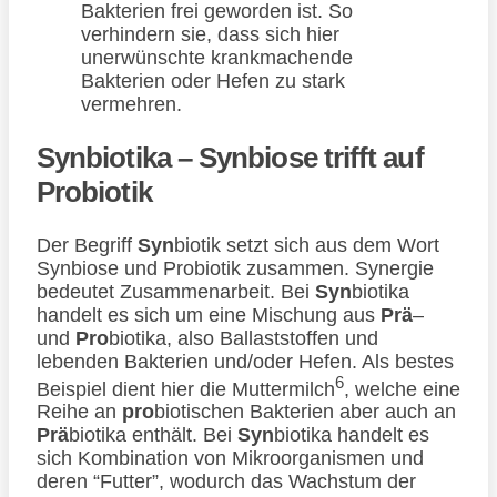
Bakterien frei geworden ist. So
verhindern sie, dass sich hier
unerwünschte krankmachende
Bakterien oder Hefen zu stark
vermehren.
Synbiotika – Synbiose trifft auf
Probiotik
Der Begriff
Syn
biotik setzt sich aus dem Wort
Synbiose und Probiotik zusammen. Synergie
bedeutet Zusammenarbeit. Bei
Syn
biotika
handelt es sich um eine Mischung aus
Prä
–
und
Pro
biotika, also Ballaststoffen und
lebenden Bakterien und/oder Hefen. Als bestes
6
Beispiel dient hier die Muttermilch
, welche eine
Reihe an
pro
biotischen Bakterien aber auch an
Prä
biotika enthält. Bei
Syn
biotika handelt es
sich Kombination von Mikroorganismen und
deren “Futter”, wodurch das Wachstum der