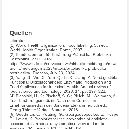
Quellen
Literatur
(1) World Health Organization. Food labelling, 5th ed.;
World Health Organization: Rome, 2007.
(2) Bundeszentrum für Ernährung Präbiotika, Probiotika,
Postbiotika, 23.07.2024.
https://www.bzfe.de/service/news/aktuelle-meldungen/news-
archiv/meldungen-2023/maerz/praebiotika-probiotika-
postbiotika/. Tuesday, July 23, 2024.
(3) Yang, S.; Wu, C.; Yan, Q.; Li, X.; Jiang, Z. Nondigestible
Functional Oligosaccharides: Enzymatic Production and
Food Applications for Intestinal Health, Annual review of
food science and technology. 2023, 14, pp. 297–322.
(4) Biesalski, H.-K.; Bischoff, S. C.; Pirlich, M.; Weimann, A.,
Eds. Ernährungsmedizin. Nach dem Curriculum
Ernährungsmedizin der Bundesärztekammer, 5th ed.;
Georg Thieme Verlag: Stuttgart, 2018.
(5) Goodman, C.; Keating, G.; Georgousopoulou, E.; Hespe,
C.; Levett, K. Probiotics for the prevention of antibiotic-
associated diarrhoea: a systematic review and meta-
analysis, BMJ open. 2021, 11, e043054.