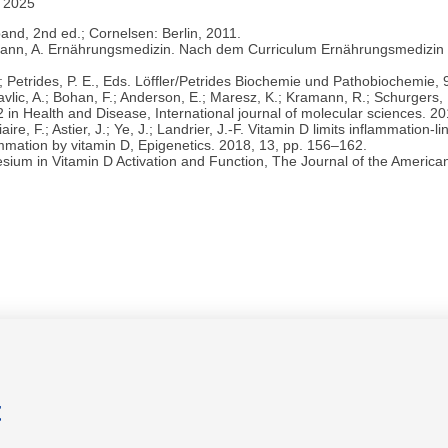
r 2025
and, 2nd ed.; Cornelsen: Berlin, 2011.
.; Weimann, A. Ernährungsmedizin. Nach dem Curriculum Ernährungsmediz
 G.; Petrides, P. E., Eds. Löffler/Petrides Biochemie und Pathobiochemie, 
 Pavlic, A.; Bohan, F.; Anderson, E.; Maresz, K.; Kramann, R.; Schurger
 in Health and Disease, International journal of molecular sciences. 20
aire, F.; Astier, J.; Ye, J.; Landrier, J.-F. Vitamin D limits inflammatio
ammation by vitamin D, Epigenetics. 2018, 13, pp. 156–162.
sium in Vitamin D Activation and Function, The Journal of the America
t