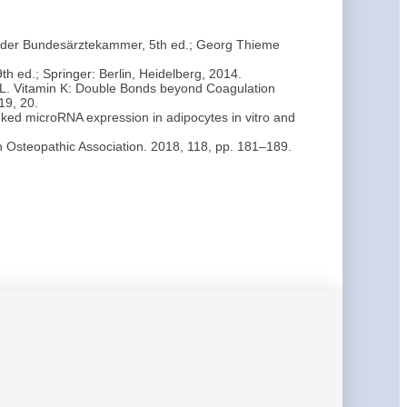
in der Bundesärztekammer, 5th ed.; Georg Thieme
9th ed.; Springer: Berlin, Heidelberg, 2014.
s, L. Vitamin K: Double Bonds beyond Coagulation
19, 20.
n-linked microRNA expression in adipocytes in vitro and
n Osteopathic Association. 2018, 118, pp. 181–189.