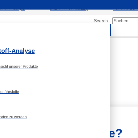
hrstoff-Analyse
Newsletter-Anmeldung
+49 7947 942
Search
Kontakt
ns
Fachgruppen
Submit
toff-Analyse
rsicht unserer Produkte
onährstoffe
orfen zu werden
und Makronährstoffe?