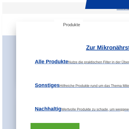
Mikronä
Produkte
Themenwelt
Über u
Zur Mikronährs
Alle Produkte
Nutze die praktischen Filter in der Übe
Sonstiges
Hilfreiche Produkte rund um das Thema Mikr
Themenwelt
Nachhaltig
Wertvolle Produkte zu schade, um weggew
Was sind Mikro- 