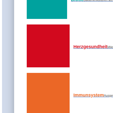
Eiweiße und Fette, sowie ihre Verbindu
unsere Organe, geben unseren weichen Kö
Fußsohlen aufzutreten? Eine schmerzhaf
wahrgenommen und von Botenstoffen zum
Alles unterschiedliche Konstruktionen a
hinschaut, steht dort aber auch, dass wir
Herzgesundheit
Mik
Immunsystem
Ausge