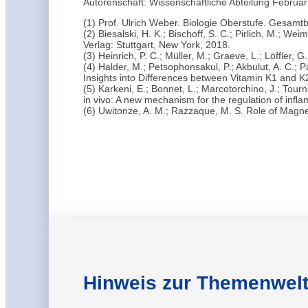
Autorenschaft: Wissenschaftliche Abteilung Februa
(1) Prof. Ulrich Weber. Biologie Oberstufe. Gesamtb
(2) Biesalski, H. K.; Bischoff, S. C.; Pirlich, M
Verlag: Stuttgart, New York, 2018.
(3) Heinrich, P. C.; Müller, M.; Graeve, L.; Löffler,
(4) Halder, M.; Petsophonsakul, P.; Akbulut, A. C.;
Insights into Differences between Vitamin K1 and K2
(5) Karkeni, E.; Bonnet, L.; Marcotorchino, J.; Tourni
in vivo: A new mechanism for the regulation of infl
(6) Uwitonze, A. M.; Razzaque, M. S. Role of Magne
Hinweis zur Themenwel