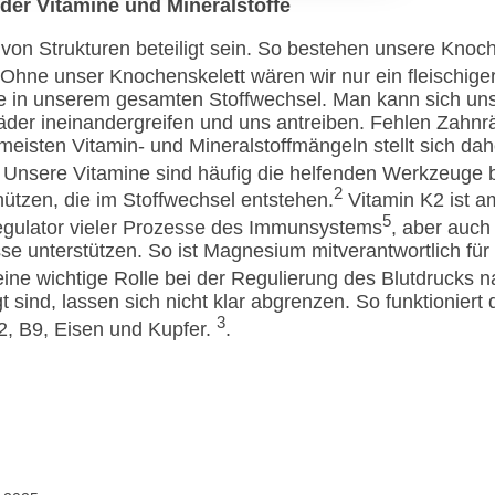
der Vitamine und Mineralstoffe
on Strukturen beteiligt sein. So bestehen unsere Knoc
Ohne unser Knochenskelett wären wir nur ein fleischiger
ge in unserem gesamten Stoffwechsel. Man kann sich un
räder ineinandergreifen und uns antreiben. Fehlen Zahnrä
 meisten Vitamin- und Mineralstoffmängeln stellt sich d
Unsere Vitamine sind häufig die helfenden Werkzeuge b
2
ützen, die im Stoffwechsel entstehen.
Vitamin K2 ist a
5
egulator vieler Prozesse des Immunsystems
, aber auc
se unterstützen. So ist Magnesium mitverantwortlich für
ine wichtige Rolle bei der Regulierung des Blutdrucks 
t sind, lassen sich nicht klar abgrenzen. So funktioniert 
3
, B9, Eisen und Kupfer.
.