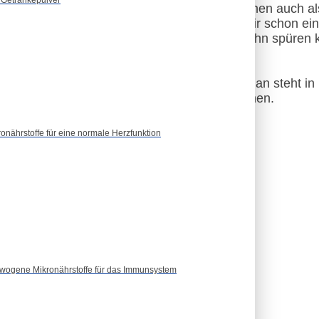
ngen mit Zuckerbausteinen dienen uns Menschen auch al
rperteilen Form und Polsterung. Hast du dir schon einm
te Vorstellung. Apropos Schmerz. Damit wir ihn spüre
 Gehirn weitergeleitet werden.
2
us den gleichen Grundbausteinen.
Der Bauplan steht i
 zusätzlich die kleinen Mikronährstoffe brauchen.
ronährstoffe für eine normale Herzfunktion
wogene Mikronährstoffe für das Immunsystem