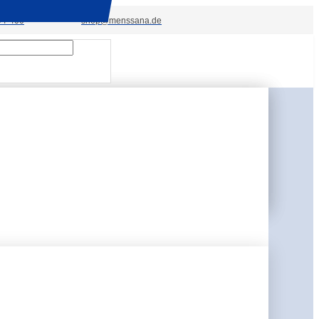
94-400
shop@menssana.de