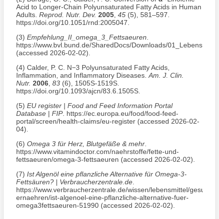
Acid to Longer-Chain Polyunsaturated Fatty Acids in Human
Adults.
Reprod. Nutr. Dev.
2005
,
45
(5), 581–597.
https://doi.org/10.1051/rnd:2005047.
(3)
Empfehlung_II_omega_3_Fettsaeuren
.
https://www.bvl.bund.de/SharedDocs/Downloads/01_Lebensmitt
(accessed 2026-02-02).
(4)
Calder, P. C. N−3 Polyunsaturated Fatty Acids,
Inflammation, and Inflammatory Diseases.
Am. J. Clin.
Nutr.
2006
,
83
(6), 1505S-1519S.
https://doi.org/10.1093/ajcn/83.6.1505S.
(5)
EU register | Food and Feed Information Portal
Database | FIP
. https://ec.europa.eu/food/food-feed-
portal/screen/health-claims/eu-register (accessed 2026-02-
04).
(6)
Omega 3 für Herz, Blutgefäße & mehr
.
https://www.vitamindoctor.com/naehrstoffe/fette-und-
fettsaeuren/omega-3-fettsaeuren (accessed 2026-02-02).
(7)
Ist Algenöl eine pflanzliche Alternative für Omega-3-
Fettsäuren? | Verbraucherzentrale.de
.
https://www.verbraucherzentrale.de/wissen/lebensmittel/gesund-
ernaehren/ist-algenoel-eine-pflanzliche-alternative-fuer-
omega3fettsaeuren-51990 (accessed 2026-02-02).