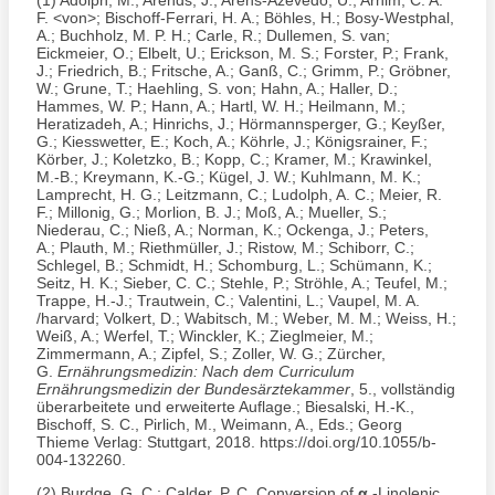
F. <von>; Bischoff-Ferrari, H. A.; Böhles, H.; Bosy-Westphal,
A.; Buchholz, M. P. H.; Carle, R.; Dullemen, S. van;
Eickmeier, O.; Elbelt, U.; Erickson, M. S.; Forster, P.; Frank,
J.; Friedrich, B.; Fritsche, A.; Ganß, C.; Grimm, P.; Gröbner,
W.; Grune, T.; Haehling, S. von; Hahn, A.; Haller, D.;
Hammes, W. P.; Hann, A.; Hartl, W. H.; Heilmann, M.;
Heratizadeh, A.; Hinrichs, J.; Hörmannsperger, G.; Keyßer,
G.; Kiesswetter, E.; Koch, A.; Köhrle, J.; Königsrainer, F.;
Körber, J.; Koletzko, B.; Kopp, C.; Kramer, M.; Krawinkel,
M.-B.; Kreymann, K.-G.; Kügel, J. W.; Kuhlmann, M. K.;
Lamprecht, H. G.; Leitzmann, C.; Ludolph, A. C.; Meier, R.
F.; Millonig, G.; Morlion, B. J.; Moß, A.; Mueller, S.;
Niederau, C.; Nieß, A.; Norman, K.; Ockenga, J.; Peters,
A.; Plauth, M.; Riethmüller, J.; Ristow, M.; Schiborr, C.;
Schlegel, B.; Schmidt, H.; Schomburg, L.; Schümann, K.;
Seitz, H. K.; Sieber, C. C.; Stehle, P.; Ströhle, A.; Teufel, M.;
Trappe, H.-J.; Trautwein, C.; Valentini, L.; Vaupel, M. A.
/harvard; Volkert, D.; Wabitsch, M.; Weber, M. M.; Weiss, H.;
Weiß, A.; Werfel, T.; Winckler, K.; Zieglmeier, M.;
Zimmermann, A.; Zipfel, S.; Zoller, W. G.; Zürcher,
G.
Ernährungsmedizin: Nach dem Curriculum
Ernährungsmedizin der Bundesärztekammer
, 5., vollständig
überarbeitete und erweiterte Auflage.; Biesalski, H.-K.,
Bischoff, S. C., Pirlich, M., Weimann, A., Eds.; Georg
Thieme Verlag: Stuttgart, 2018. https://doi.org/10.1055/b-
004-132260.
(2)
Burdge, G. C.; Calder, P. C. Conversion of
α
-Linolenic